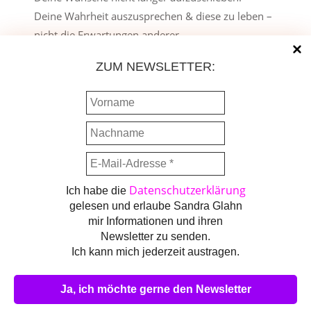
Deine Wahrheit auszusprechen & diese zu leben –
nicht die Erwartungen anderer.
Angepasst hast du dich lange genug.
ZUM NEWSLETTER:
Jetzt geht es darum, freizulegen, wer du
wirklich bist.
Nicht mehr funktionieren – sondern echtes Sein.
Du musst nichts hinzufügen.
Nur alles ablegen, was niemals deines war.
Datenschutzerklärung
Ich habe die
Wertschätze dich – und alles verändert sich
.
gelesen und erlaube Sandra Glahn
mir Informationen und ihren
Newsletter zu senden.
Ich kann mich jederzeit austragen.
WARTE NICHT WEITER,