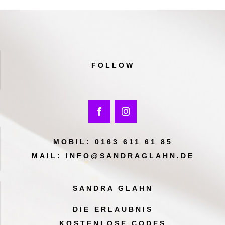
h
o
l
e
n
FOLLOW
)
*
MOBIL:
0163 611 61 85
MAIL:
INFO@SANDRAGLAHN.DE
SANDRA GLAHN
DIE ERLAUBNIS
KOSTENLOSE CODES