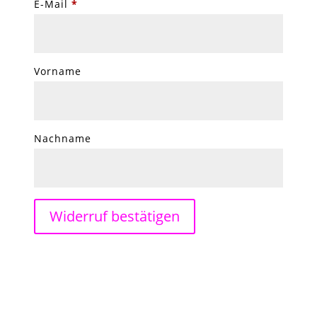
E-Mail
*
E
Vorname
-
M
a
Nachname
i
l
(
w
Widerruf bestätigen
i
e
d
e
r