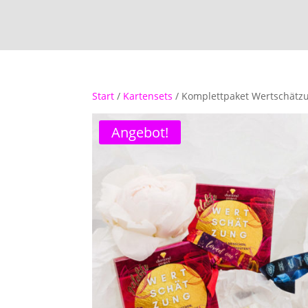
Start
/
Kartensets
/ Komplettpaket Wertschätz
Angebot!