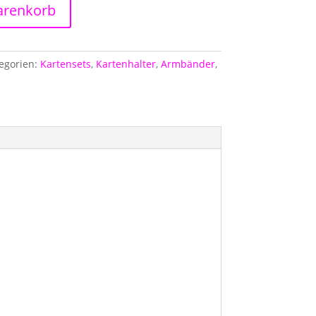
arenkorb
egorien:
Kartensets
,
Kartenhalter
,
Armbänder
,