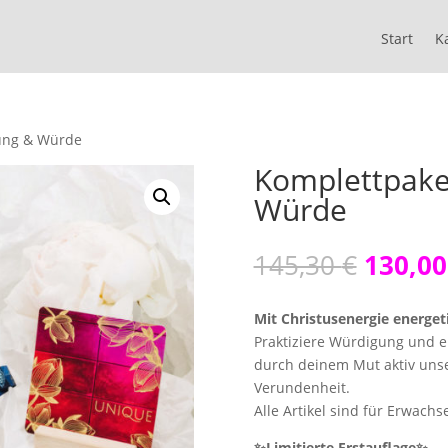
Start
Start
K
K
ung & Würde
Komplettpake
Würde
Ursprü
145,30
€
130,0
Preis
war:
Mit Christusenergie energe
145,30
Praktiziere Würdigung und er
durch deinem Mut aktiv unse
Verundenheit.
Alle Artikel sind für Erwach
✨
Limitierte Erstauflage
✨