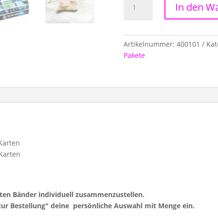
In den W
Wertschätzung
&
Würde
Menge
Artikelnummer:
400101
Kat
Pakete
 Karten
 Karten
hten Bänder individuell zusammenzustellen.
zur Bestellung" deine persönliche Auswahl mit Menge ein.