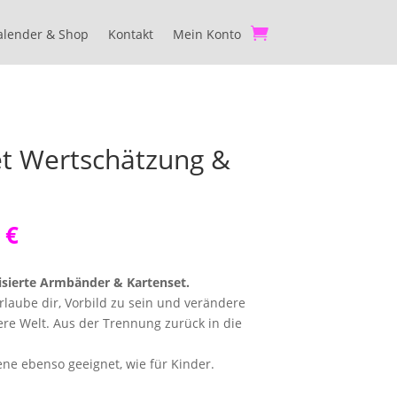
alender & Shop
alender & Shop
Kontakt
Kontakt
Mein Konto
Mein Konto
t Wertschätzung &
nglicher
Aktueller
0
€
Preis
ist:
tisierte Armbänder & Kartenset.
 €
130,00 €.
laube dir, Vorbild zu sein und verändere
re Welt. Aus der Trennung zurück in die
sene ebenso geeignet, wie für Kinder.