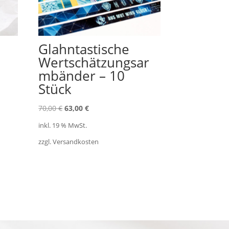
Glahntastische
Wertschätzungsar
mbänder – 10
Stück
Ursprünglicher
Aktueller
70,00
€
63,00
€
Preis
Preis
inkl. 19 % MwSt.
war:
ist:
zzgl. Versandkosten
70,00 €
63,00 €.